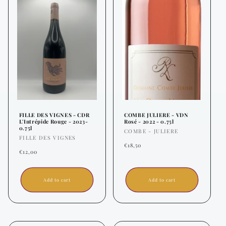
FILLE DES VIGNES - CDR
COMBE JULIERE - VDN
L'Intrépide Rouge - 2023-
Rosé - 2022 - 0.75l
0.75l
Vendor:
COMBE - JULIERE
Vendor:
FILLE DES VIGNES
Regular
€18,50
Regular
€12,00
price
price
Add to cart
Add to cart