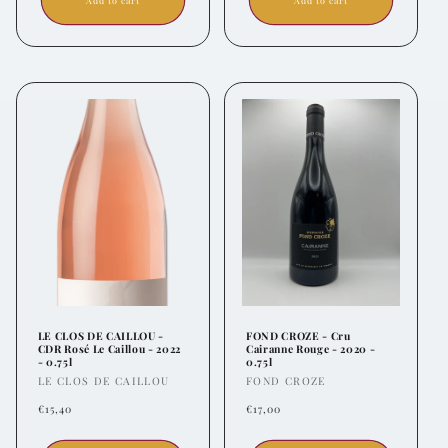
LE CLOS DE CAILLOU -
FOND CROZE - Cru
CDR Rosé Le Caillou - 2022
Cairanne Rouge - 2020 -
- 0.75l
0.75l
Vendor:
Vendor:
LE CLOS DE CAILLOU
FOND CROZE
Regular
Regular
€15,40
€17,00
price
price