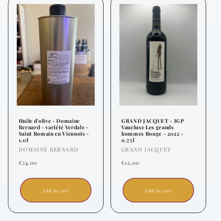
Huile d'olive - Domaine
GRAND JACQUET - IGP
Bernard - variété Verdale -
Vaucluse Les grands
Saint Romain en Viennois -
hommes Rouge - 2022 -
1,0l
0.75l
Vendor:
Vendor:
DOMAINE BERNARD
GRAND JACQUET
Regular
Regular
€24,00
€12,00
price
price
Add to cart
Add to cart