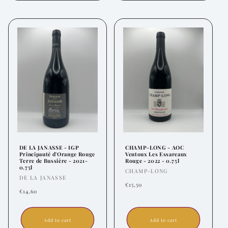
DE LA JANASSE - IGP
CHAMP-LONG - AOC
Principauté d'Orange Rouge
Ventoux Les Essareaux
Terre de Bussière - 2021-
Rouge - 2022 - 0.75l
0.75l
Vendor:
CHAMP-LONG
Vendor:
DE LA JANASSE
Regular
€15,50
Regular
€14,60
price
price
Add to cart
Add to cart