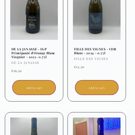
DE LA JANASSE - IGP
FILLE DES VIGNES - CDR
Principauté d'Orange Blanc
Blanc - 2024 - 0.75l
Viognier - 2023- 0.75l
Vendor:
FILLE DES VIGNES
Vendor:
DE LA JANASSE
Regular
€12,50
Regular
€16,50
price
price
Add to cart
Add to cart