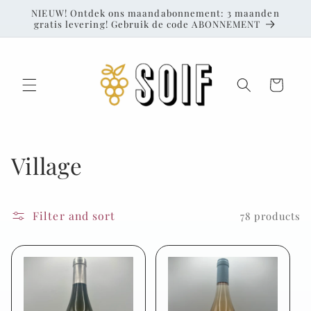
Skip to
NIEUW! Ontdek ons maandabonnement: 3 maanden
content
gratis levering! Gebruik de code ABONNEMENT
Cart
C
Village
o
l
Filter and sort
78 products
l
e
c