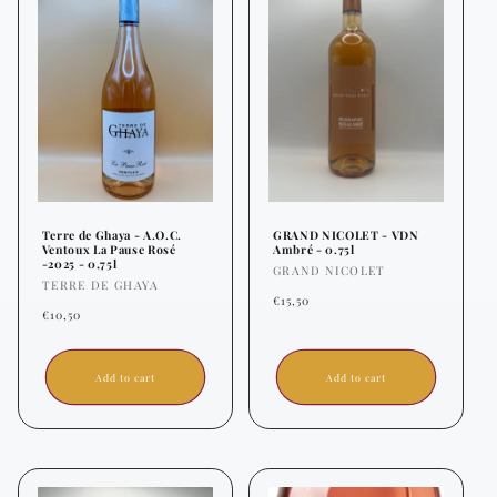
Terre de Ghaya - A.O.C.
GRAND NICOLET - VDN
Ventoux La Pause Rosé
Ambré - 0.75l
-2025 - 0,75l
Vendor:
GRAND NICOLET
Vendor:
TERRE DE GHAYA
Regular
€15,50
Regular
€10,50
price
price
Add to cart
Add to cart