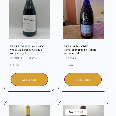
TERRE DE GHAYA - AOC
BERNARD - CDRV
Ventoux Eugenie Rouge -
Puymeras Rouge Robin -
2023 - 0.75l
2022- 0.75l
Vendor:
Vendor:
TERRE DE GHAYA
BERNARD
Regular
Regular
€12,00
€14,00
price
price
Add to cart
Add to cart
Sold out