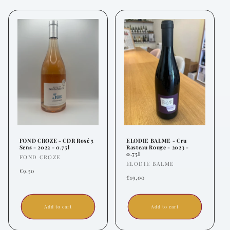
FOND CROZE - CDR Rosé 5
ELODIE BALME - Cru
Sens - 2022 - 0.75l
Rasteau Rouge - 2023 -
0.75l
Vendor:
FOND CROZE
Vendor:
ELODIE BALME
Regular
€9,50
Regular
€19,00
price
price
Add to cart
Add to cart