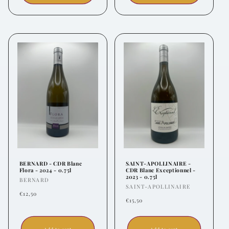
BERNARD - CDR Blanc
SAINT-APOLLINAIRE -
Flora - 2024 - 0.75l
CDR Blanc Exceptionnel -
2023 - 0.75l
Vendor:
BERNARD
Vendor:
SAINT-APOLLINAIRE
Regular
€12,50
Regular
€15,50
price
price
Add to cart
Add to cart