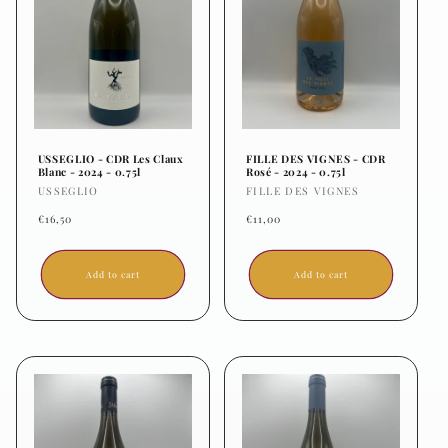
t
i
o
n
USSEGLIO - CDR Les Claux
FILLE DES VIGNES - CDR
Blanc - 2024 - 0.75l
Rosé - 2024 - 0.75l
Vendor:
Vendor:
USSEGLIO
FILLE DES VIGNES
:
Regular
Regular
€16,50
€11,00
price
price
Add to cart
Add to cart