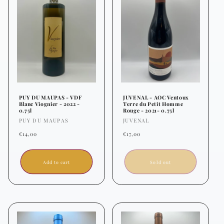
PUY DU MAUPAS - VDF
JUVENAL - AOC Ventoux
Blanc Viognier - 2022 -
Terre du Petit Homme
0.75l
Rouge - 2021- 0.75l
Vendor:
Vendor:
PUY DU MAUPAS
JUVENAL
Regular
Regular
€14,00
€17,00
price
price
Add to cart
Sold out