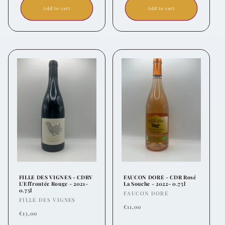
Add to cart
Add to cart
FILLE DES VIGNES - CDRV
FAUCON DORE - CDR Rosé
L'Effrontée Rouge - 2021-
La Souche - 2022- 0.75l
0.75l
Vendor:
FAUCON DORE
Vendor:
FILLE DES VIGNES
Regular
€11,00
Regular
€13,00
price
price