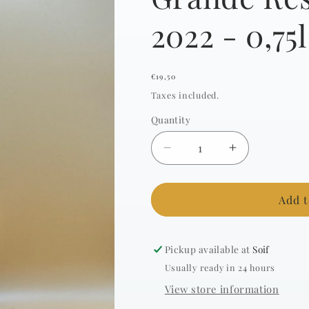
2022 - 0,75l
Regular
€19,50
price
Taxes included.
Quantity
Decrease
Increase
quantity
quantity
for
for
Mourchon
Mourchon
Add t
-
-
CDRV
CDRV
Séguret
Séguret
Pickup available at
Soif
-
-
Usually ready in 24 hours
Grande
Grande
View store information
Réserve
Réserve
-
-