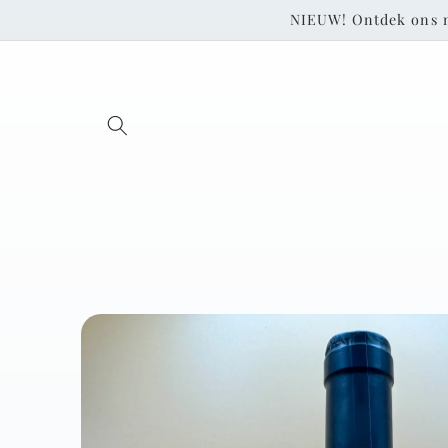
Skip to
NIEUW! Ontdek ons 
content
Skip to
product
information