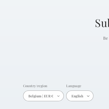
Su
Be
Country/region
Language
Belgium | EUR €
English