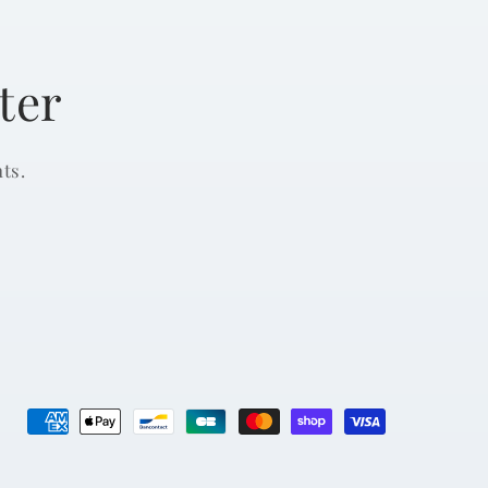
ter
ts.
Payment
methods