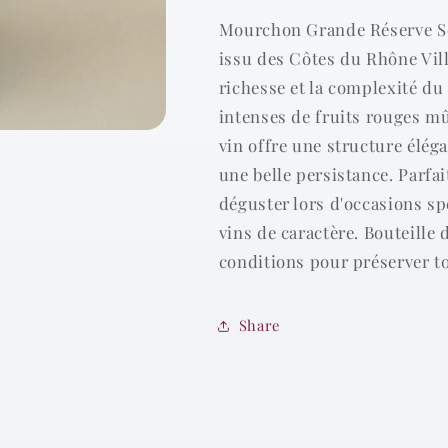
Rouge
Rouge
Mourchon Grande Réserve Sé
-
-
issu des Côtes du Rhône Vill
2022
2022
-
-
richesse et la complexité du
0,75l
0,75l
intenses de fruits rouges mû
vin offre une structure éléga
une belle persistance. Parfa
déguster lors d'occasions sp
vins de caractère. Bouteille 
conditions pour préserver to
Share