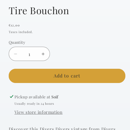
Tire Bouchon
Regular
€12,00
price
Taxes included.
Quantity
Decrease
Increase
quantity
quantity
for
for
Tire
Tire
Add to cart
Bouchon
Bouchon
Pickup available at
Soif
Usually ready in 24 hours
View store information
Discover this Divers Divers vintage from Divers.